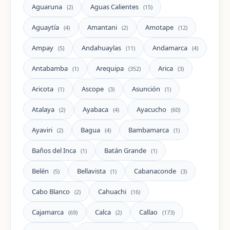
Aguaruna
Aguas Calientes
(2)
(15)
Aguaytía
Amantani
Amotape
(4)
(2)
(12)
Ampay
Andahuaylas
Andamarca
(5)
(11)
(4)
Antabamba
Arequipa
Arica
(1)
(352)
(3)
Aricota
Ascope
Asunción
(1)
(3)
(1)
Atalaya
Ayabaca
Ayacucho
(2)
(4)
(60)
Ayaviri
Bagua
Bambamarca
(2)
(4)
(1)
Baños del Inca
Batán Grande
(1)
(1)
Belén
Bellavista
Cabanaconde
(5)
(1)
(3)
Cabo Blanco
Cahuachi
(2)
(16)
Cajamarca
Calca
Callao
(69)
(2)
(173)