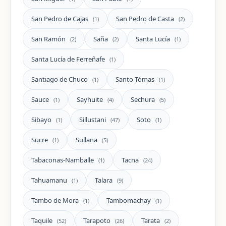
San Pedro de Cajas
San Pedro de Casta
(1)
(2)
San Ramón
Saña
Santa Lucía
(2)
(2)
(1)
Santa Lucía de Ferreñafe
(1)
Santiago de Chuco
Santo Tómas
(1)
(1)
Sauce
Sayhuite
Sechura
(1)
(4)
(5)
Sibayo
Sillustani
Soto
(1)
(47)
(1)
Sucre
Sullana
(1)
(5)
Tabaconas-Namballe
Tacna
(1)
(24)
Tahuamanu
Talara
(1)
(9)
Tambo de Mora
Tambomachay
(1)
(1)
Taquile
Tarapoto
Tarata
(52)
(26)
(2)