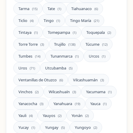
Tarma
Tate
Tiahuanaco
(15)
(1)
(6)
Ticlio
Tingo
Tingo María
(4)
(1)
(21)
Tintaya
Tomepampa
Toquepala
(1)
(1)
(2)
Torre Torre
Trujillo
Túcume
(3)
(138)
(12)
Tumbes
Tunanmarca
Urcos
(14)
(1)
(1)
Uros
Utcubamba
(71)
(5)
Ventanillas de Otuzco
Vilcashuamán
(6)
(3)
Vinchos
Wilcashuaín
Yacumama
(2)
(3)
(1)
Yanacocha
Yanahuara
Yauca
(3)
(19)
(1)
Yauli
Yauyos
Yonán
(4)
(2)
(2)
Yucay
Yungay
Yungoyo
(1)
(5)
(2)