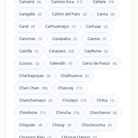
Camaná
Camino Inca
Cañete
(4)
(11)
(15)
Cangallo
Cañón del Pato
Canta
(2)
(2)
(5)
Caral
Carhuamayo
Carhuaz
(9)
(1)
(2)
Carumas
Casapalca
Casma
(1)
(1)
(7)
Castilla
Catacaos
Caylloma
(1)
(53)
(2)
Cconoc
Celendín
Cerro de Pasco
(2)
(7)
(6)
Chachapoyas
Chalhuanca
(9)
(2)
Chan Chan
Chancay
(98)
(11)
Chanchamayo
Chiclayo
Chilca
(2)
(13)
(1)
Chimbote
Chincha
Chincheros
(11)
(15)
(8)
Chiquián
Chivay
Choclococha
(4)
(9)
(3)
Chongos Bajo
Choque Q'enqo
(1)
(1)