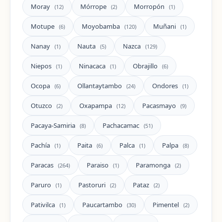
Moray
Mórrope
Morropón
(12)
(2)
(1)
Motupe
Moyobamba
Muñani
(6)
(120)
(1)
Nanay
Nauta
Nazca
(1)
(5)
(129)
Niepos
Ninacaca
Obrajillo
(1)
(1)
(6)
Ocopa
Ollantaytambo
Ondores
(6)
(24)
(1)
Otuzco
Oxapampa
Pacasmayo
(2)
(12)
(9)
Pacaya-Samiria
Pachacamac
(8)
(51)
Pachía
Paita
Palca
Palpa
(1)
(6)
(1)
(8)
Paracas
Paraiso
Paramonga
(264)
(1)
(2)
Paruro
Pastoruri
Pataz
(1)
(2)
(2)
Pativilca
Paucartambo
Pimentel
(1)
(30)
(2)