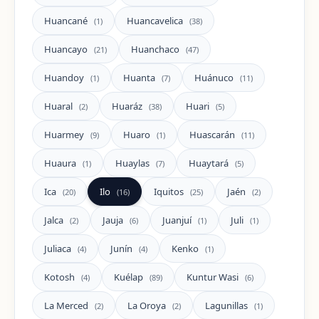
Huancané
Huancavelica
(1)
(38)
Huancayo
Huanchaco
(21)
(47)
Huandoy
Huanta
Huánuco
(1)
(7)
(11)
Huaral
Huaráz
Huari
(2)
(38)
(5)
Huarmey
Huaro
Huascarán
(9)
(1)
(11)
Huaura
Huaylas
Huaytará
(1)
(7)
(5)
Ica
Ilo
Iquitos
Jaén
(20)
(16)
(25)
(2)
Jalca
Jauja
Juanjuí
Juli
(2)
(6)
(1)
(1)
Juliaca
Junín
Kenko
(4)
(4)
(1)
Kotosh
Kuélap
Kuntur Wasi
(4)
(89)
(6)
La Merced
La Oroya
Lagunillas
(2)
(2)
(1)