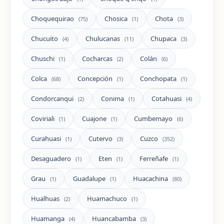
Choquequirao
Chosica
Chota
(75)
(1)
(3)
Chucuito
Chulucanas
Chupaca
(4)
(11)
(3)
Chuschi
Cocharcas
Colán
(1)
(2)
(6)
Colca
Concepción
Conchopata
(68)
(1)
(1)
Condorcanqui
Conima
Cotahuasi
(2)
(1)
(4)
Coviriali
Cuajone
Cumbemayo
(1)
(1)
(6)
Curahuasi
Cutervo
Cuzco
(1)
(3)
(352)
Desaguadero
Eten
Ferreñafe
(1)
(1)
(1)
Grau
Guadalupe
Huacachina
(1)
(1)
(80)
Hualhuas
Huamachuco
(2)
(1)
Huamanga
Huancabamba
(4)
(3)