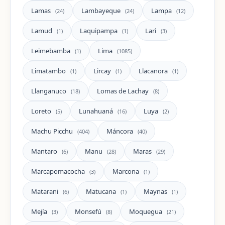
Lamas
Lambayeque
Lampa
(24)
(24)
(12)
Lamud
Laquipampa
Lari
(1)
(1)
(3)
Leimebamba
Lima
(1)
(1085)
Limatambo
Lircay
Llacanora
(1)
(1)
(1)
Llanganuco
Lomas de Lachay
(18)
(8)
Loreto
Lunahuaná
Luya
(5)
(16)
(2)
Machu Picchu
Máncora
(404)
(40)
Mantaro
Manu
Maras
(6)
(28)
(29)
Marcapomacocha
Marcona
(3)
(1)
Matarani
Matucana
Maynas
(6)
(1)
(1)
Mejía
Monsefú
Moquegua
(3)
(8)
(21)