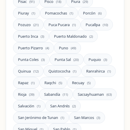
Pisac
Pisco
Piura
(91)
(18)
(29)
Piuray
Pomacochas
Porcón
(1)
(1)
(6)
Pozuzo
Puca Pucara
Pucallpa
(21)
(1)
(10)
Puerto Inca
Puerto Maldonado
(3)
(2)
Puerto Pizarro
Puno
(4)
(49)
Punta Coles
Punta Sal
Puquio
(3)
(20)
(3)
Quinua
Quistococha
Ranrahirca
(12)
(1)
(1)
Rapaz
Raqchi
Recuay
(1)
(5)
(5)
Rioja
Sabandía
Sacsayhuaman
(39)
(11)
(63)
Salvación
San Andrés
(1)
(2)
San Jerónimo de Tunan
San Marcos
(1)
(3)
San Miguel
San Pablo
(1)
(1)