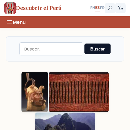
ES
Descubrir el Perú
EN
FR
Menu
Buscar