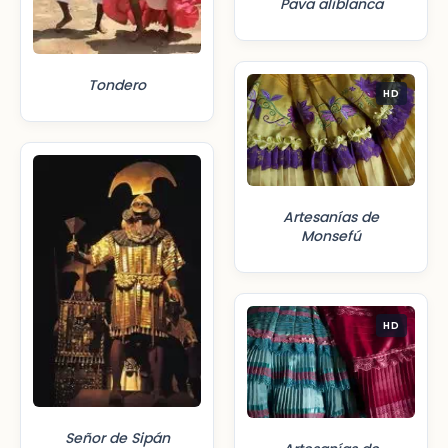
Pava aliblanca
Tondero
HD
Artesanías de
Monsefú
HD
Señor de Sipán