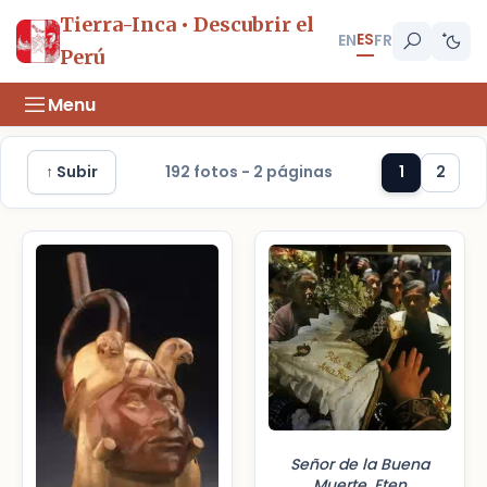
Tierra-Inca • Descubrir el
ES
EN
FR
Perú
Menu
↑ Subir
192 fotos - 2 páginas
1
2
Señor de la Buena
Muerte, Eten