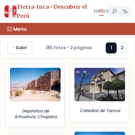
Tierra-Inca • Descubrir el
ES
EN
FR
Perú
Menu
↑ Subir
185 fotos - 2 páginas
1
2
Catedral de Tarma
Depósitos de
Arhuaturo, Chupaca