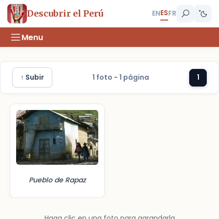
ES
Descubrir el Perú
EN
FR
Menu
↑ Subir
1 foto - 1 página
1
Pueblo de Rapaz
Haga clic en una foto para agrandarla