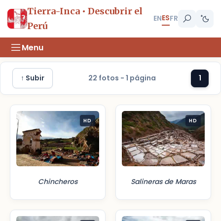
Tierra-Inca • Descubrir el
ES
EN
FR
Perú
Menu
↑ Subir
22 fotos - 1 página
1
HD
HD
Chincheros
Salineras de Maras