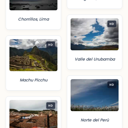
Chorrillos, Lima
HD
HD
Valle del Urubamba
Machu Picchu
HD
HD
Norte del Perú