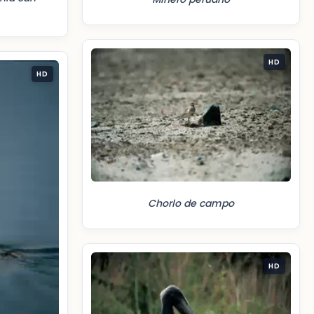
HD
HD
Chorlo de campo
HD