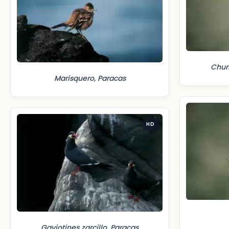
Chur
Marisquero, Paracas
HD
Gaviotines zarcillo, Paracas