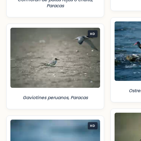
Paracas
HD
Ostre
Gaviotines peruanos, Paracas
HD