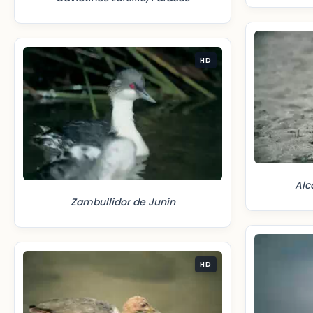
HD
Alc
Zambullidor de Junín
HD