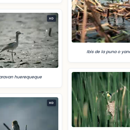
HD
Ibis de la puna o yan
aravan huerequeque
HD