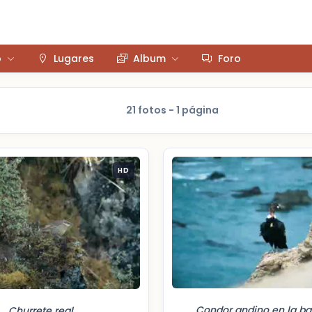
o
Lugares
Album
Foro
21 fotos - 1 página
HD
Condor andino en la ba
Churrete real