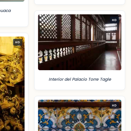
huaca
HD
HD
Interior del Palacio Torre Tagle
HD