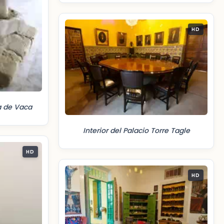
HD
a de Vaca
Interior del Palacio Torre Tagle
HD
HD