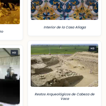
Interior de la Casa Aliaga
ro
HD
HD
Restos Arqueológicos de Cabeza de
Vaca