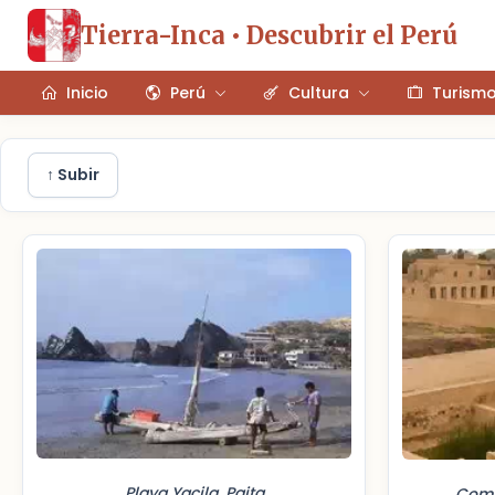
Tierra-Inca • Descubrir el Perú
Inicio
Perú
Cultura
Turism
↑ Subir
Playa Yacila, Paita
Comp