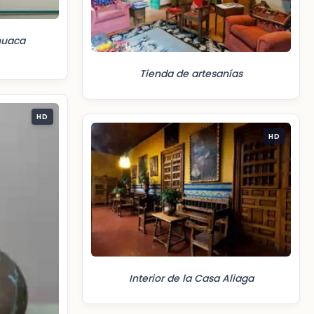
huaca
Tienda de artesanías
HD
HD
Interior de la Casa Aliaga