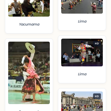
Lima
Yacumama
HD
Lima
HD