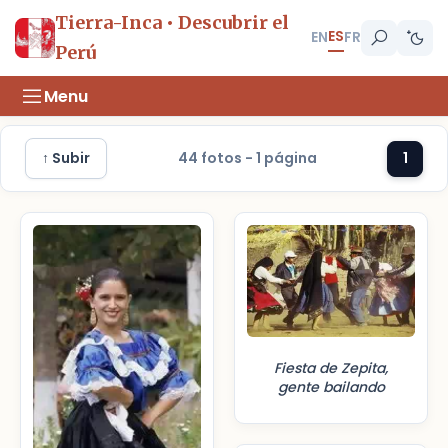
Tierra-Inca • Descubrir el
ES
EN
FR
Perú
Menu
↑ Subir
44 fotos - 1 página
1
Fiesta de Zepita,
gente bailando