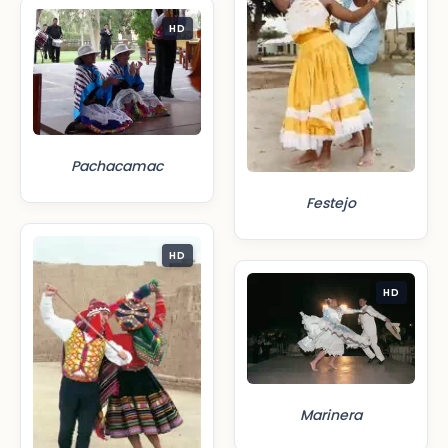
HD
Pachacamac
Festejo
HD
HD
Marinera