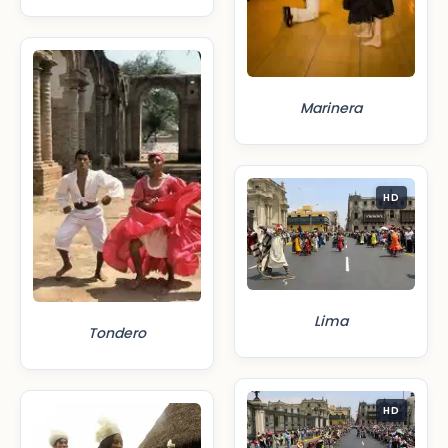
Marinera
HD
Lima
Tondero
HD