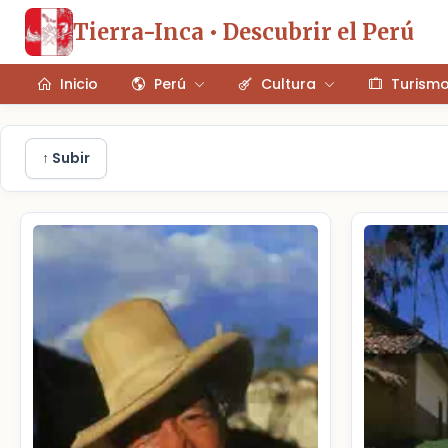
Tierra-Inca • Descubrir el Perú
Inicio
Perú
Cultura
Turism
↑ Subir