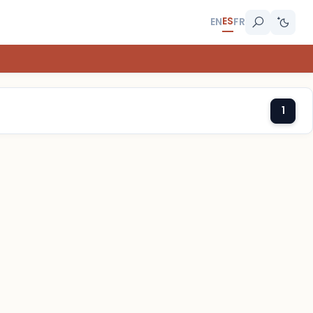
ES
EN
FR
1