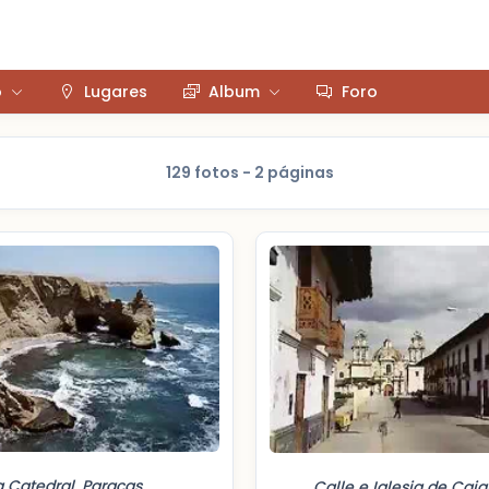
o
Lugares
Album
Foro
129 fotos - 2 páginas
a Catedral, Paracas
Calle e Iglesia de Ca