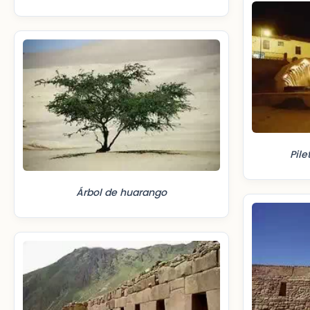
Pile
Árbol de huarango