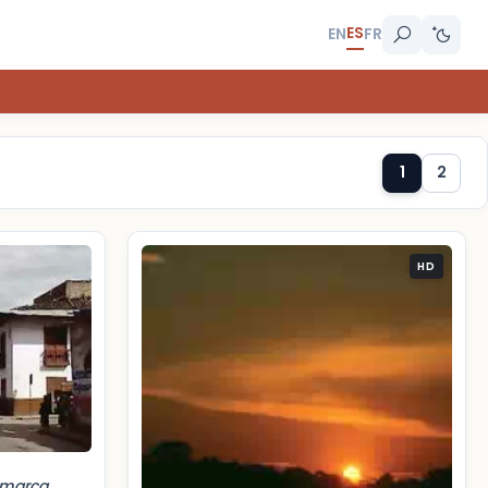
ES
EN
FR
1
2
HD
jamarca