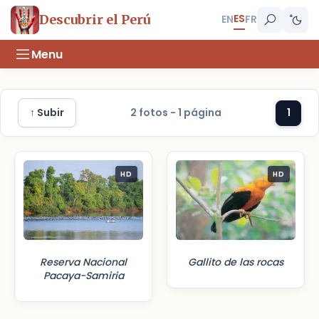
ES
Descubrir el Perú
EN
FR
Menu
↑ Subir
2 fotos - 1 página
1
HD
HD
Reserva Nacional
Gallito de las rocas
Pacaya-Samiria