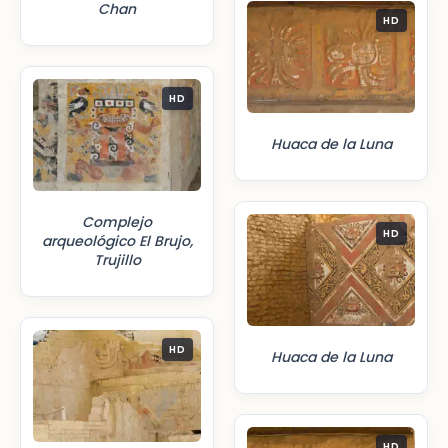
Chan
HD
HD
Huaca de la Luna
Complejo
HD
arqueológico El Brujo,
Trujillo
HD
Huaca de la Luna
HD