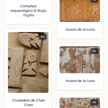
Complejo
arqueológico El Brujo,
Trujillo
Huaca de la Luna
HD
HD
Huaca de la Luna
Ciudadela de Chan
HD
Chan