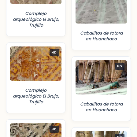
Complejo
arqueológico El Brujo,
Trujillo
Caballitos de totora
en Huanchaco
HD
HD
Complejo
arqueológico El Brujo,
Trujillo
Caballitos de totora
en Huanchaco
HD