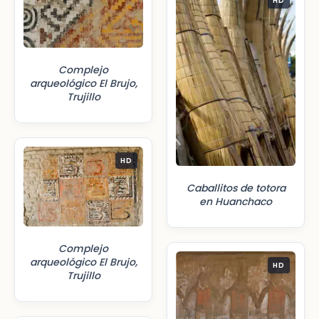
HD
Complejo
arqueológico El Brujo,
Trujillo
HD
Caballitos de totora
en Huanchaco
Complejo
arqueológico El Brujo,
HD
Trujillo