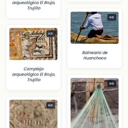
arqueológico El Brujo,
Trujillo
HD
HD
Balneario de
Huanchaco
Complejo
arqueológico El Brujo,
Trujillo
HD
HD