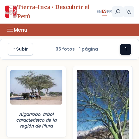
Tierra-Inca • Descubrir el
ES
EN
FR
Perú
Menu
↑ Subir
35 fotos - 1 página
1
Algarrobo, árbol
característco de la
región de Piura