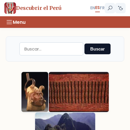
ES
Descubrir el Perú
EN
FR
Menu
Buscar