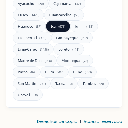
Ayacucho
Cajamarca
(138)
(132)
Cusco
Huancavelica
(1478)
(63)
Huánuco
Ica
Junín
(87)
(676)
(185)
La Libertad
Lambayeque
(373)
(192)
Lima-Callao
Loreto
(1458)
(111)
Madre de Dios
Moquegua
(100)
(73)
Pasco
Piura
Puno
(89)
(202)
(533)
San Martín
Tacna
Tumbes
(271)
(48)
(99)
Ucayali
(58)
Derechos de copia
|
Acceso reservado