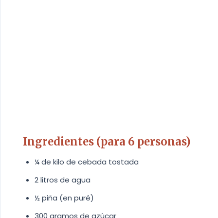
Queso helado
Suspiros de limeña
Ingredientes (para 6 personas)
¼ de kilo de cebada tostada
2 litros de agua
½ piña (en puré)
300 gramos de azúcar