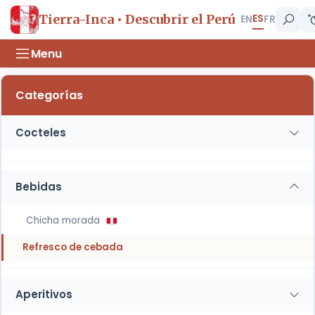
ES
Tierra-Inca • Descubrir el Perú
EN
FR
Menu
Categorías
Cocteles
Algarrobina
Bebidas
Caribe
Chicha de jora
Chicha morada
Coctel de durazno
Refresco de cebada
Coctel de piña con pisco
Aperitivos
Coctel de piña con ron