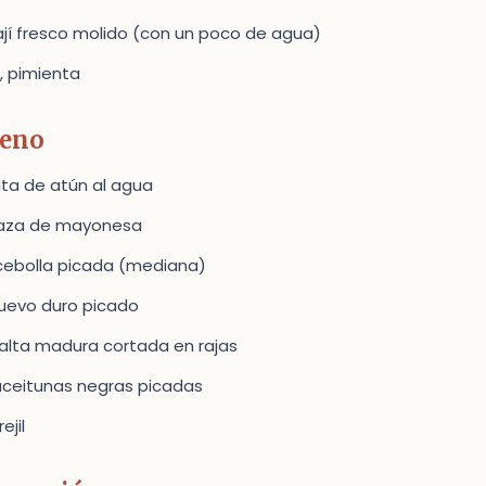
ají fresco molido (con un poco de agua)
l, pimienta
leno
lata de atún al agua
taza de mayonesa
cebolla picada (mediana)
huevo duro picado
palta madura cortada en rajas
aceitunas negras picadas
ejil