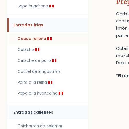
Pre
Sopa huachana
Cortar
con u
Entradas frías
limón,
parte 
Causa rellena
Cubrir
Cebiche
mezcla
Cebiche de pollo
Dejar 
Coctel de langostinos
*El a
Palta a la reina
Papa a la huancaína
Entradas calientes
Chicharrón de calamar