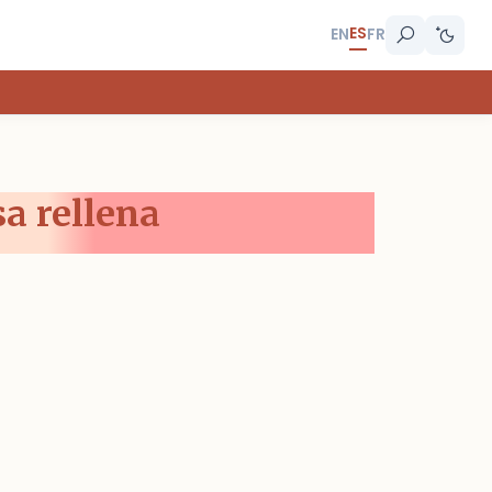
ES
EN
FR
sa rellena