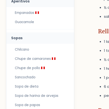
Aperitivos
½ 
Empanadas
sa
Guacamole
Rel
Sopas
1 
Chilcano
1 
Chupe de camarones
½ 
Chupe de pollo
1 
Sancochado
1 
6 
Sopa de dieta
per
Sopa de harina de arvejas
Sopa de papas