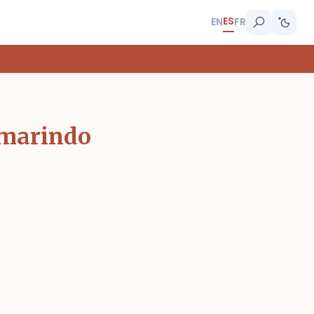
ES
EN
FR
amarindo