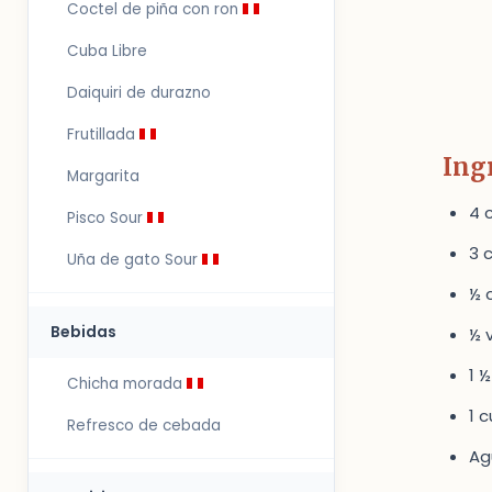
Coctel de piña con ron
Cuba Libre
Daiquiri de durazno
Frutillada
Ing
Margarita
4 
Pisco Sour
3 
Uña de gato Sour
½ 
Bebidas
½ 
1 
Chicha morada
1 
Refresco de cebada
Ag