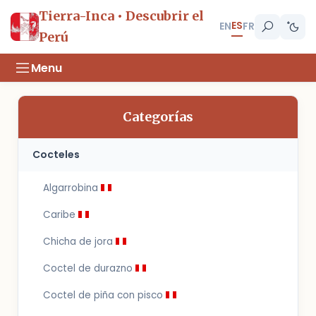
Tierra-Inca • Descubrir el
ES
EN
FR
Perú
Menu
Categorías
Cocteles
Algarrobina
Caribe
Chicha de jora
Coctel de durazno
Coctel de piña con pisco