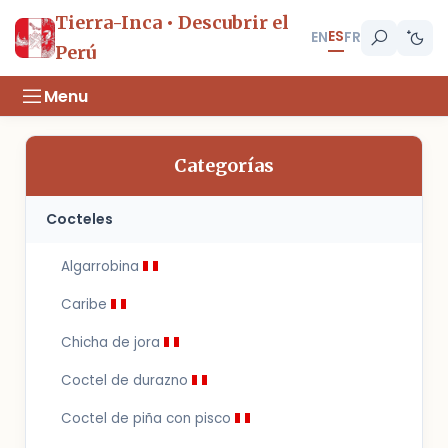
Tierra-Inca • Descubrir el
ES
EN
FR
Perú
Menu
Categorías
Cocteles
Algarrobina
Caribe
Chicha de jora
Coctel de durazno
Coctel de piña con pisco