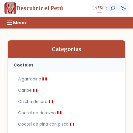
ES
Descubrir el Perú
EN
FR
Menu
Categorías
Cocteles
Algarrobina
Caribe
Chicha de jora
Coctel de durazno
Coctel de piña con pisco