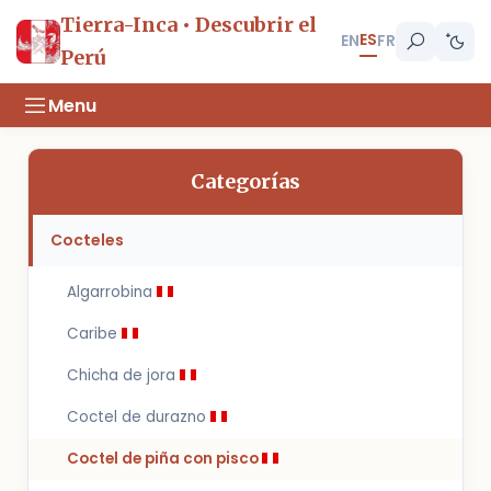
Tierra-Inca • Descubrir el
ES
EN
FR
Perú
Menu
Categorías
Cocteles
Algarrobina
Caribe
Chicha de jora
Coctel de durazno
Coctel de piña con pisco