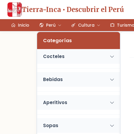
Tierra-Inca • Descubrir el Perú
Inicio
Perú
Cultura
Turism
Categorías
Cocteles
Algarrobina
Bebidas
Caribe
Chicha de jora
Chicha morada
Aperitivos
Coctel de durazno
Refresco de cebada
Coctel de piña con pisco
Empanadas
Sopas
Coctel de piña con ron
Guacamole