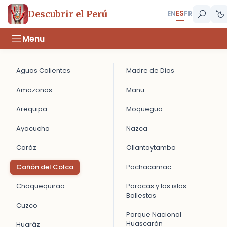
ES
Descubrir el Perú
EN
FR
Menu
Aguas Calientes
Madre de Dios
Amazonas
Manu
Arequipa
Moquegua
Ayacucho
Nazca
Caráz
Ollantaytambo
Cañón del Colca
Pachacamac
Choquequirao
Paracas y las islas
Ballestas
Cuzco
Parque Nacional
Huascarán
Huaráz