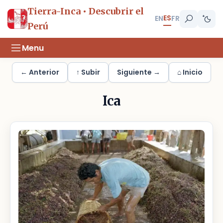
Tierra-Inca • Descubrir el
ES
EN
FR
Perú
Menu
← Anterior
↑ Subir
Siguiente →
⌂ Inicio
Ica