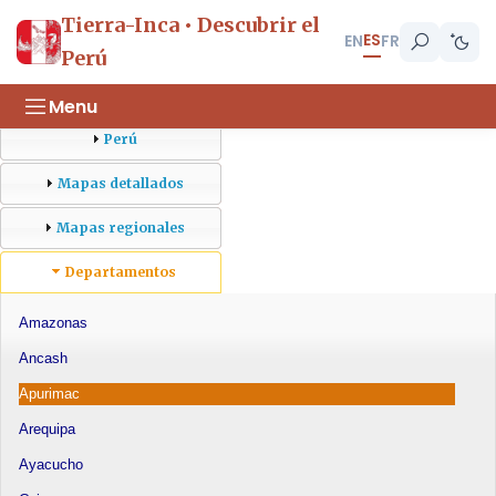
Tierra-Inca • Descubrir el
ES
EN
FR
Perú
Menu
Perú
Mapas detallados
Mapas regionales
Departamentos
Amazonas
Ancash
Apurimac
Arequipa
Ayacucho