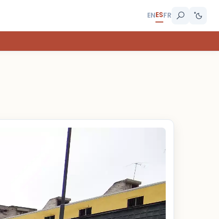
ES
EN
FR