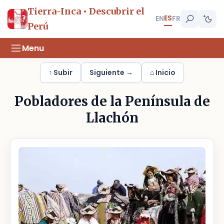
Tierra-Inca • Descubrir el
ES
EN
FR
Perú
Menu
↑ Subir
Siguiente →
⌂ Inicio
Pobladores de la Península de
Llachón