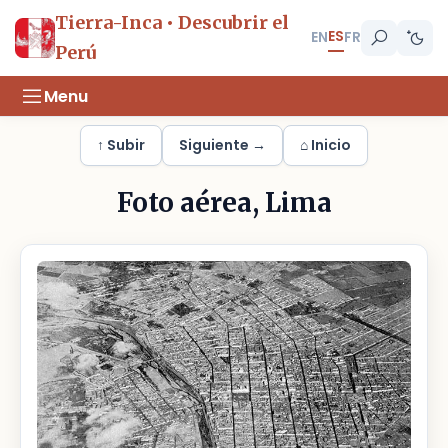
Tierra-Inca • Descubrir el
ES
EN
FR
Perú
Menu
↑ Subir
Siguiente →
⌂ Inicio
Foto aérea, Lima