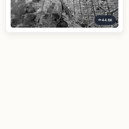
44.6K