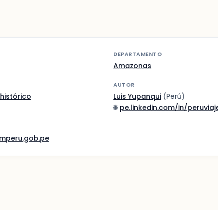
DEPARTAMENTO
Amazonas
AUTOR
histórico
Luis Yupanqui
(Perú)
🌐
pe.linkedin.com/in/peruviaj
mperu.gob.pe