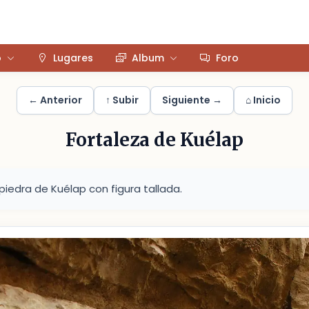
o
Lugares
Album
Foro
← Anterior
↑ Subir
Siguiente →
⌂ Inicio
Fortaleza de Kuélap
piedra de Kuélap con figura tallada.