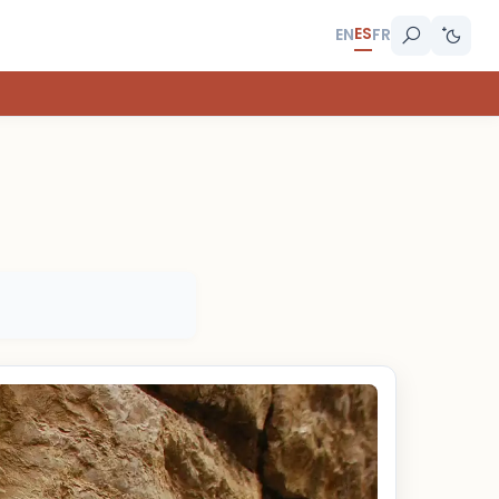
ES
EN
FR