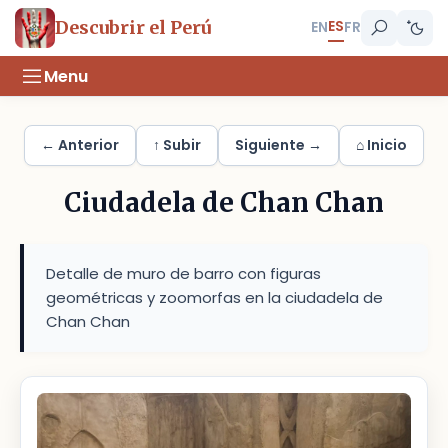
ES
Descubrir el Perú
EN
FR
Menu
← Anterior
↑ Subir
Siguiente →
⌂ Inicio
Ciudadela de Chan Chan
Detalle de muro de barro con figuras
geométricas y zoomorfas en la ciudadela de
Chan Chan