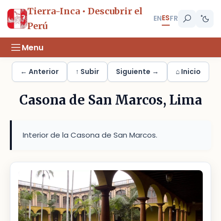
Tierra-Inca • Descubrir el
ES
EN
FR
Perú
Menu
← Anterior
↑ Subir
Siguiente →
⌂ Inicio
Casona de San Marcos, Lima
Interior de la Casona de San Marcos.