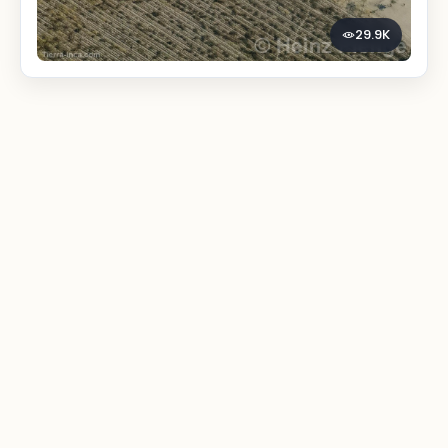
29.9K