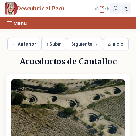
ES
Descubrir el Perú
EN
FR
Menu
← Anterior
↑ Subir
Siguiente →
⌂ Inicio
Acueductos de Cantalloc