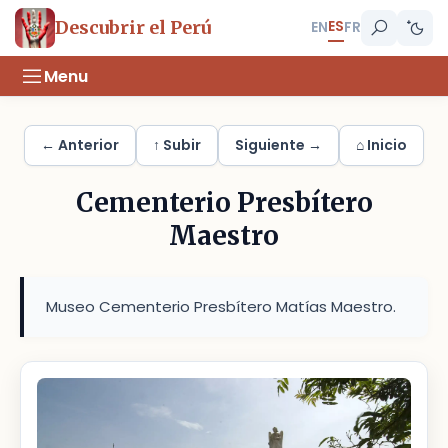
ES
Descubrir el Perú
EN
FR
Menu
← Anterior
↑ Subir
Siguiente →
⌂ Inicio
Cementerio Presbítero
Maestro
Museo Cementerio Presbítero Matías Maestro.