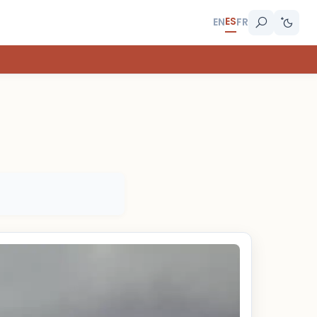
ES
EN
FR