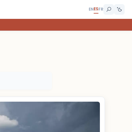
ES
EN
FR