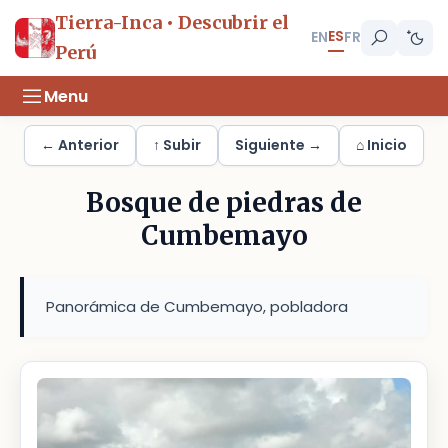
Tierra-Inca • Descubrir el
ES
EN
FR
Perú
Menu
← Anterior
↑ Subir
Siguiente →
⌂ Inicio
Bosque de piedras de
Cumbemayo
Panorámica de Cumbemayo, pobladora