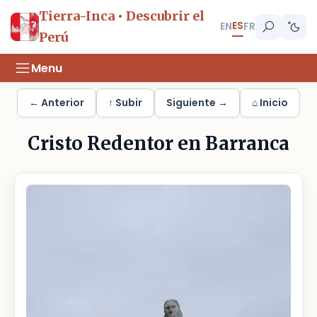
Tierra-Inca • Descubrir el
ES
EN
FR
Perú
Menu
← Anterior
↑ Subir
Siguiente →
⌂ Inicio
Cristo Redentor en Barranca