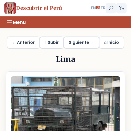
ES
Descubrir el Perú
EN
FR
Menu
← Anterior
↑ Subir
Siguiente →
⌂ Inicio
Lima