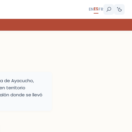
ES
EN
FR
lla de Ayacucho,
n territorio
salón donde se llevó