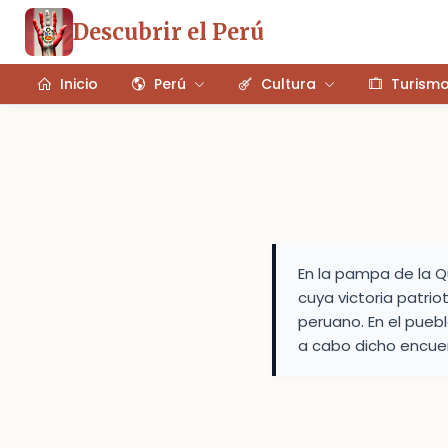
Descubrir el Perú
Inicio
Perú
Cultura
Turism
En la pampa de la Qu
cuya victoria patrio
peruano. En el puebl
a cabo dicho encue