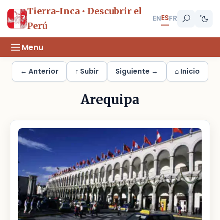
Tierra-Inca • Descubrir el
ES
EN
FR
Perú
Menu
← Anterior
↑ Subir
Siguiente →
⌂ Inicio
Arequipa