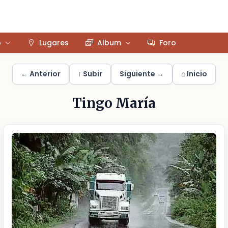
o
Lugares
Album
Foro
← Anterior
↑ Subir
Siguiente →
⌂ Inicio
Tingo María