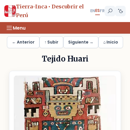
Tierra-Inca • Descubrir el
ES
EN
FR
Perú
Menu
← Anterior
↑ Subir
Siguiente →
⌂ Inicio
Tejido Huari