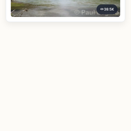
38.5K