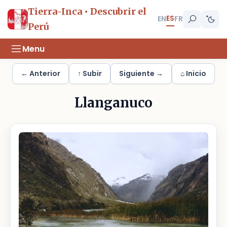
Tierra-Inca • Descubrir el
ES
EN
FR
Perú
Menu
← Anterior
↑ Subir
Siguiente →
⌂ Inicio
Llanganuco