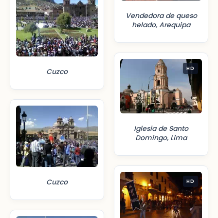
Vendedora de queso
helado, Arequipa
HD
Cuzco
Iglesia de Santo
Domingo, Lima
Cuzco
HD