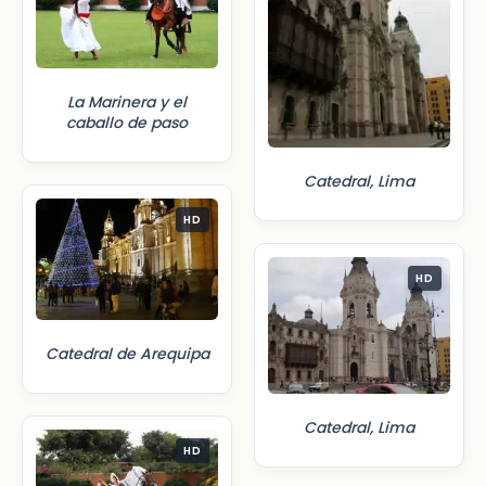
La Marinera y el
caballo de paso
Catedral, Lima
HD
HD
Catedral de Arequipa
Catedral, Lima
HD