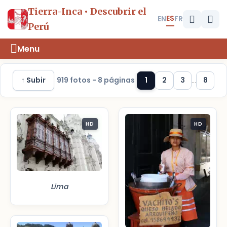
Tierra-Inca • Descubrir el
ES
EN
FR
Perú
Menu
↑ Subir
919 fotos - 8 páginas
1
2
3
...
8
HD
HD
Lima