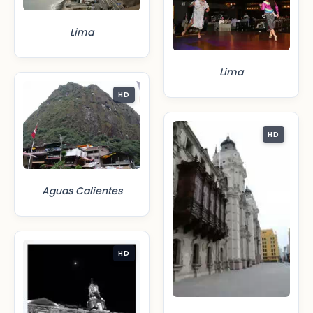
Lima
Lima
HD
HD
Aguas Calientes
HD