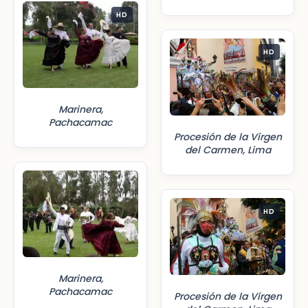
HD
HD
Marinera,
Pachacamac
Procesión de la Vírgen
del Carmen, Lima
HD
Marinera,
Pachacamac
Procesión de la Vírgen