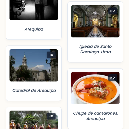
HD
Arequipa
Iglesia de Santo
Domingo, Lima
HD
HD
Catedral de Arequipa
Chupe de camarones,
HD
Arequipa