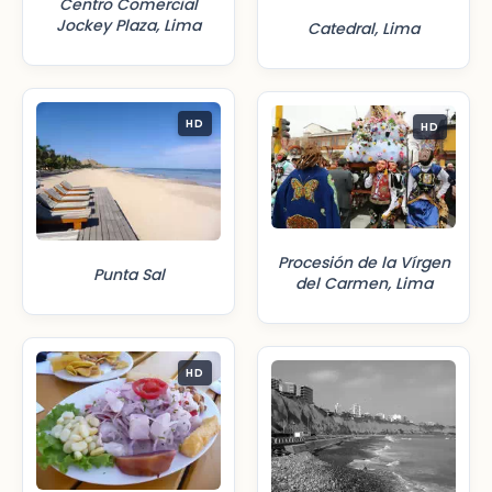
Centro Comercial
Jockey Plaza, Lima
Catedral, Lima
HD
HD
Procesión de la Vírgen
Punta Sal
del Carmen, Lima
HD