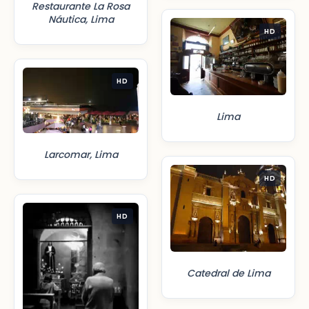
Restaurante La Rosa
Náutica, Lima
HD
HD
Lima
Larcomar, Lima
HD
HD
Catedral de Lima