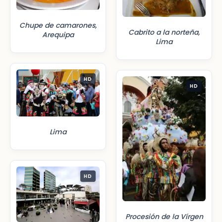
Chupe de camarones,
Cabrito a la norteña,
Arequipa
Lima
HD
HD
Lima
HD
Procesión de la Vírgen