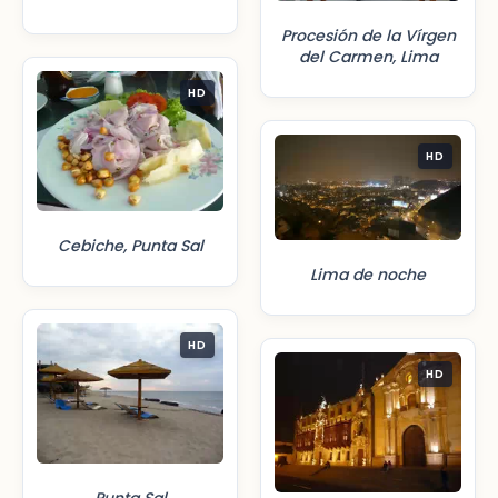
Procesión de la Vírgen
del Carmen, Lima
HD
HD
Cebiche, Punta Sal
Lima de noche
HD
HD