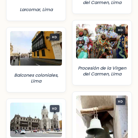
del Carmen, Lima
Larcomar, Lima
HD
HD
Procesión de la Vírgen
del Carmen, Lima
Balcones coloniales,
Lima
HD
HD