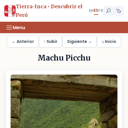
Tierra-Inca • Descubrir el
ES
EN
FR
Perú
Menu
← Anterior
↑ Subir
Siguiente →
⌂ Inicio
Machu Picchu