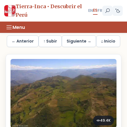
Tierra-Inca • Descubrir el
ES
EN
FR
Perú
Menu
← Anterior
↑ Subir
Siguiente →
⌂ Inicio
49.4K