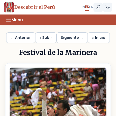
ES
Descubrir el Perú
EN
FR
Menu
← Anterior
↑ Subir
Siguiente →
⌂ Inicio
Festival de la Marinera