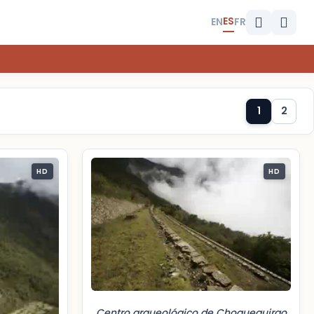
ES
EN
FR
1
2
HD
HD
Centro arqueológico de Choquequirao