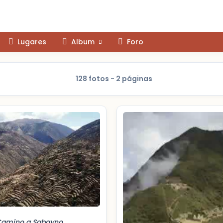
Lugares
Album
Foro
128 fotos - 2 páginas
amino a Sabayno