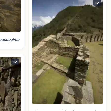
HD
oquequirao
HD