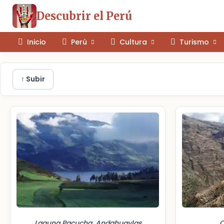
Descubrir el Perú
Inicio
Perú
Cultura
Turismo
↑ Subir
Laguna Pacucha, Andahuaylas
C