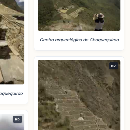
Centro arqueológico de Choquequirao
HD
oquequirao
HD