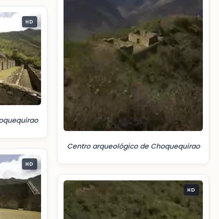
HD
oquequirao
Centro arqueológico de Choquequirao
HD
HD