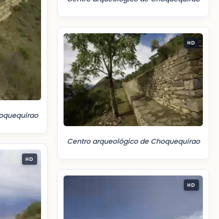
HD
oquequirao
Centro arqueológico de Choquequirao
HD
HD