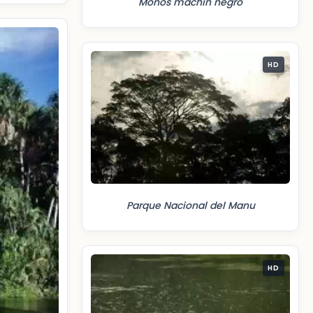
Monos machín negro
HD
Parque Nacional del Manu
HD