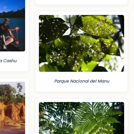
HD
ha Cashu
Parque Nacional del Manu
HD