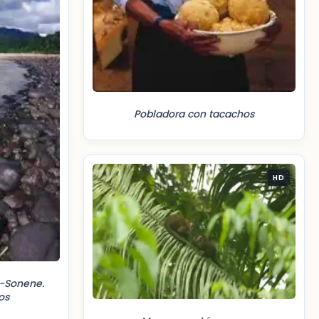
Pobladora con tacachos
HD
-Sonene.
os