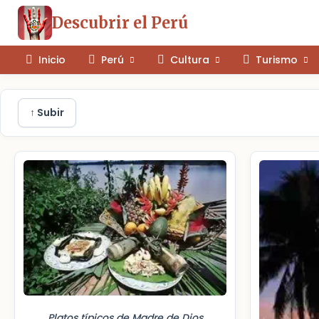
Descubrir el Perú
Inicio
Perú
Cultura
Turismo
↑ Subir
Platos típicos de Madre de Dios