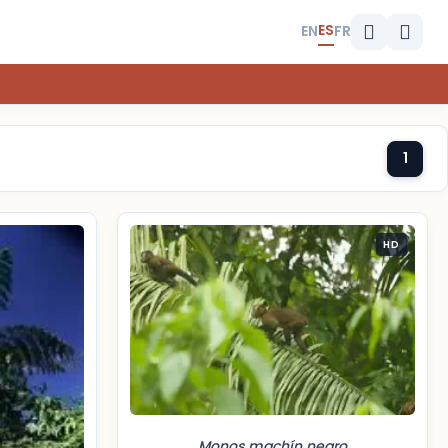
ES
EN
FR
1
HD
Monos machín negro