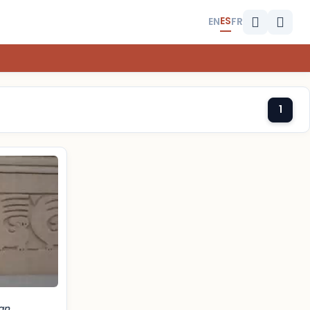
ES
EN
FR
1
an